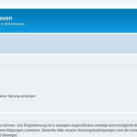
aven
es in Bremerhaven
ieser Sitzung verbergen
 können. Die Registrierung ist in wenigen Augenblicken erledigt und ermöglicht di
 Berechtigungen zuweisen. Beachte bitte unsere Nutzungsbedingungen und die verwa
d bewegst.