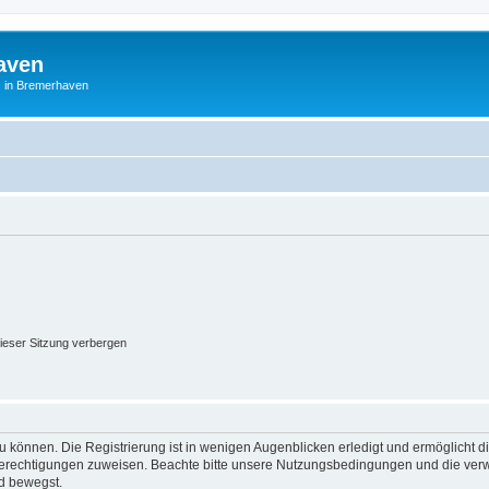
aven
es in Bremerhaven
ieser Sitzung verbergen
 können. Die Registrierung ist in wenigen Augenblicken erledigt und ermöglicht di
 Berechtigungen zuweisen. Beachte bitte unsere Nutzungsbedingungen und die verwa
d bewegst.